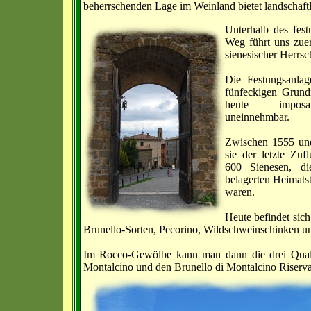
beherrschenden Lage im Weinland bietet landschaf
Unterhalb des fest
Weg führt uns zuer
sienesischer Herrsc
Die Festungsanlag
fünfeckigen Grundr
heute impos
uneinnehmbar.
Zwischen 1555 un
sie der letzte Zufl
600 Sienesen, di
belagerten Heimatst
waren.
Heute befindet sic
Brunello-Sorten, Pecorino, Wildschweinschinken u
Im Rocco-Gewölbe kann man dann die drei Qualit
Montalcino und den Brunello di Montalcino Riserva