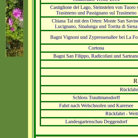
Castiglione del Lago, Steinstelen von Tuoro 
Trasimeno und Passignano sul Trasimeno
Chiana Tal mit den Orten: Monte San Savin
Lucignano, Sinalunga und Torrita di Siena
Bagni Vignoni und Zypressenallee bei La Fo
Cortona
Bagni San Filippo, Radicofani und Sartean
R 
Rückfahrt
Schloss Trauttmansdorff
Fahrt nach Welschnofen und Karersee
Rückfahrt - Weit
Landesgartenschau Deggendorf