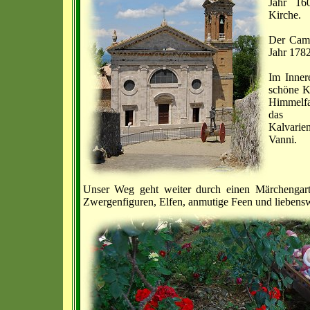
Jahr 16
Kirche.
Der Cam
Jahr 1782
Im Inner
schöne K
Himmelfa
das 
Kalvari
Vanni.
Unser Weg geht weiter durch einen Märchengart
Zwergenfiguren, Elfen, anmutige Feen und liebensw