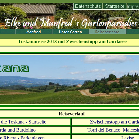
Tosk
anareise 2013 mit Zwischenstopp am Gardasee
Reiseverlauf
 die Toskana - Startseite
Zwischenstopp am Garda
rda und Bardolino
Torri del Benaco, Malcesi
 Rivera - Parkanlagen
Lazise