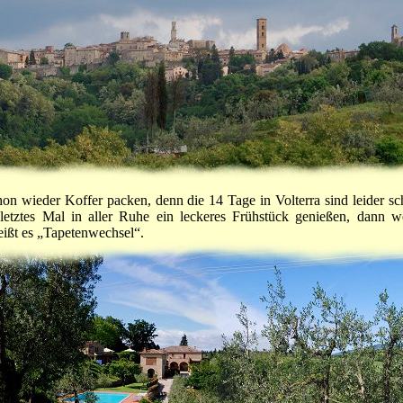
on wieder Koffer packen, denn die 14 Tage in Volterra sind leider s
letztes Mal in aller Ruhe ein leckeres Frühstück genießen, dann 
eißt es „Tapetenwechsel“.