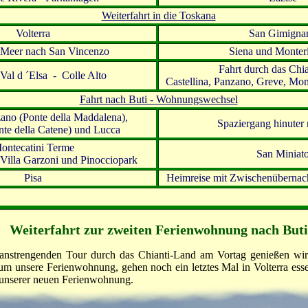
Weiterfahrt in die Toskana
Volterra
San Gimigna
 Meer nach San Vincenzo
Siena und Monter
Fahrt durch das Chi
 Val d ´Elsa - Colle Alto
Castellina, Panzano, Greve, Mon
Fahrt nach Buti - Wohnungswechsel
no (Ponte della Maddalena),
Spaziergang hinuter 
nte della Catene) und Lucca
ontecatini Terme
San Miniat
 Villa Garzoni und Pinocciopark
Pisa
Heimreise mit Zwischenübernac
Weiter
fahrt zur zweiten Ferienwohnung nach Buti
anstrengenden Tour durch das Chianti-Land am Vortag genießen wir 
 um unsere Ferienwohnung, gehen noch ein letztes Mal in Volterra ess
 unserer neuen Ferienwohnung.