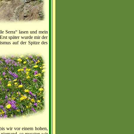
lle Serra“ lasen und mein
 Erst später wurde mir der
ismus auf der Spitze des
bis wir vor einem hohen,
e niemand, so mussten wir