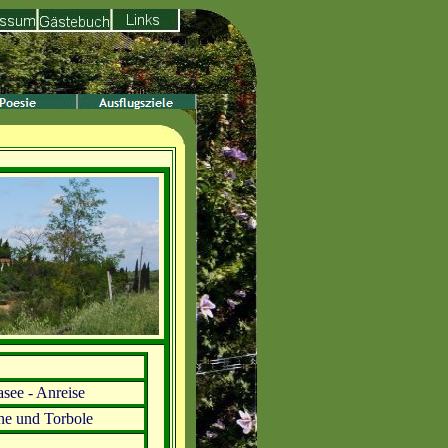
see - Anreise
ne und Torbole