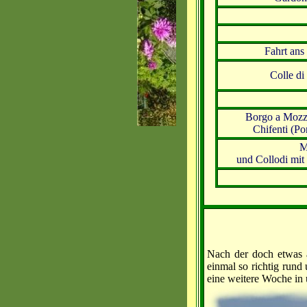
Fahrt ans
Colle di
Borgo a Mozza
Chifenti (Po
M
und Collodi mit
Nach der doch etwas 
einmal so richtig rund
eine weitere Woche in