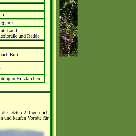
no
iggioni
anti-Land
tefioralle und Radda
.
nach Buti
o
htung in Holzkirchen
die letzten 2 Tage noch
en und kaufen Vorräte für