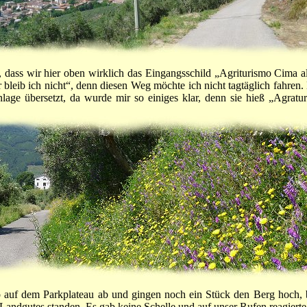
h, dass wir hier oben wirklich das Eingangsschild „Agriturismo Cima a
r bleib ich nicht“, denn diesen Weg möchte ich nicht tagtäglich fahren.
lage übersetzt, da wurde mir so einiges klar, denn sie hieß „Agratur
to auf dem Parkplateau ab und gingen noch ein Stück den Berg hoch, 
Landgutes standen. Es gab keine Schelle und auf unser Rufen reagiert