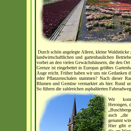
Durch schön angelegte Alleen, kleine Waldstück
landwirtschaftlichen und gartenbaulichen Betri
vorbei an den vielen Gewächshäusern, die den Ort
Grenze ist eingebettet in Europas größtes Gartenb
Auge reicht. Früher haben wir uns nie Gedanken 
oder Pflanzenschalen stammen? Nach dieser Ra
Blumen und Gemüse vermarktet als hier. Rund um 
So führen die zahlreichen asphaltierten Fahrradwe
Wir kom
Herongen, d
„Buschberge
auch „die 
genannt wir
Hier gibt e
die am Wege