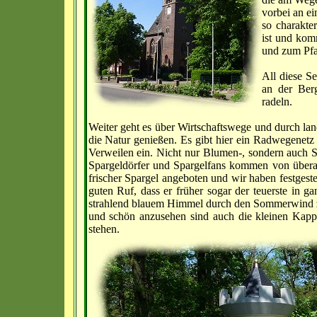
vorbei an ei
so charakter
ist und ko
und zum Pfa
All diese S
an der Berg
radeln.
Weiter geht es über Wirtschaftswege und durch lan
die Natur genießen. Es gibt hier ein Radwegenet
Verweilen ein. Nicht nur Blumen-, sondern auch Sp
Spargeldörfer und Spargelfans kommen von übera
frischer Spargel angeboten und wir haben festgeste
guten Ruf, dass er früher sogar der teuerste in g
strahlend blauem Himmel durch den Sommerwind zu r
und schön anzusehen sind auch die kleinen Kapp
stehen.