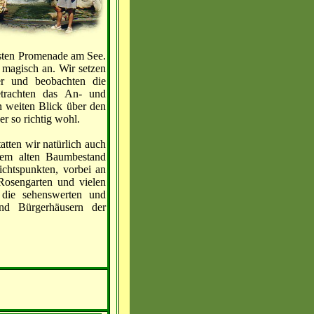
ngsten Promenade am See.
 magisch an. Wir setzen
r und beobachten die
trachten das An- und
n weiten Blick über den
r so richtig wohl.
atten wir natürlich auch
nem alten Baumbestand
chtspunkten, vorbei an
Rosengarten und vielen
 die sehenswerten und
und Bürgerhäusern der