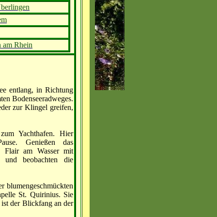
berlingen
em
n am Rhein
e entlang, in Richtung
amten Bodenseeradweges.
er zur Klingel greifen,
zum Yachthafen. Hier
ause. Genießen das
e Flair am Wasser mit
u und beobachten die
der blumengeschmückten
elle St. Quirinius. Sie
st der Blickfang an der