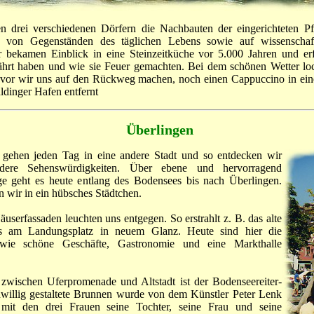
n drei verschiedenen Dörfern die Nachbauten der eingerichteten P
 von Gegenständen des täglichen Lebens sowie auf wissenschaftl
r bekamen Einblick in eine Steinzeitküche vor 5.000 Jahren und er
hrt haben und wie sie Feuer gemachten. Bei dem schönen Wetter lock
bevor wir uns auf den Rückweg machen, noch einen Cappuccino in ein
dinger Hafen entfernt
Überlingen
 gehen jeden Tag in eine andere Stadt und so entdecken wir
ere Sehenswürdigkeiten. Über ebene und hervorragend
 geht es heute entlang des Bodensees bis nach Überlingen.
wir in ein hübsches Städtchen.
äuserfassaden leuchten uns entgegen. So erstrahlt z. B. das alte
s am Landungsplatz in neuem Glanz. Heute sind hier die
sowie schöne Geschäfte, Gastronomie und eine Markthalle
zwischen Uferpromenade und Altstadt ist der Bodenseereiter-
willig gestaltete Brunnen wurde von dem Künstler Peter Lenk
t mit den drei Frauen seine Tochter, seine Frau und seine