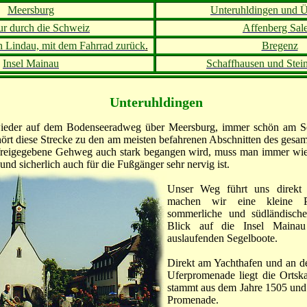
Meersburg
Unteruhldingen und Ü
ur durch die Schweiz
Affenberg Sal
h Lindau, mit dem Fahrrad zurück
.
Bregenz
Insel Mainau
Schaffhausen und Stei
Unteruhlding
en
ieder auf dem Bodenseeradweg über Meersburg, immer schön am Se
ört diese Strecke zu den am meisten befahrenen Abschnitten des ges
freigegebene Gehweg auch stark begangen wird, muss man immer wied
und sicherlich auch für die Fußgänger sehr nervig ist.
Unser Weg führt uns direkt 
machen wir eine kleine P
sommerliche und südländisch
Blick auf die Insel Maina
auslaufenden Segelboote.
Direkt am Yachthafen und an 
Uferpromenade liegt die Ortskap
stammt aus dem Jahre 1505 und i
Promenade.