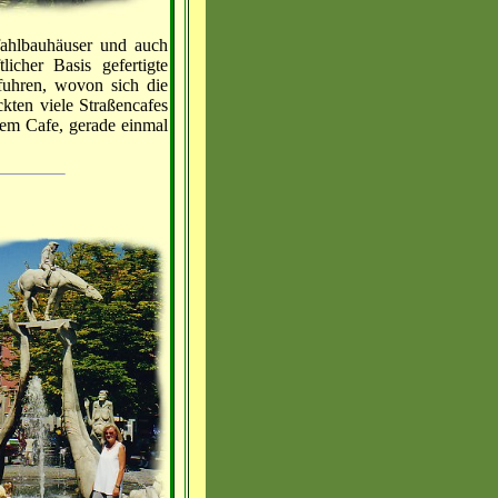
fahlbauhäuser und auch
icher Basis gefertigte
fuhren, wovon sich die
ten viele Straßencafes
em Cafe, gerade einmal