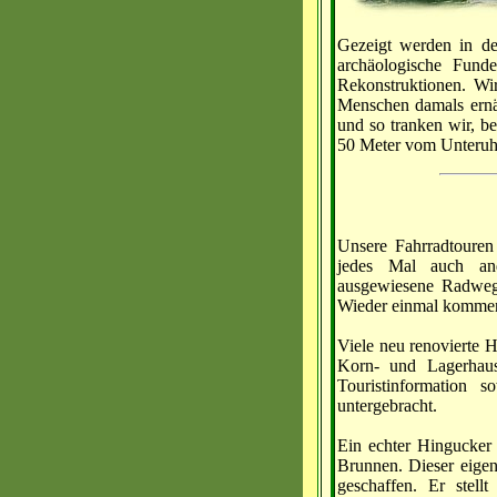
Gezeigt werden in de
archäologische Funde
Rekonstruktionen. Wi
Menschen damals ernä
und so tranken wir, 
50 Meter vom Unteruhl
Unsere Fahrradtouren
jedes Mal auch and
ausgewiesene Radwege
Wieder einmal kommen 
Viele neu renovierte H
Korn- und Lagerhau
Touristinformation 
untergebracht.
Ein echter Hingucker 
Brunnen. Dieser eigen
geschaffen. Er stell