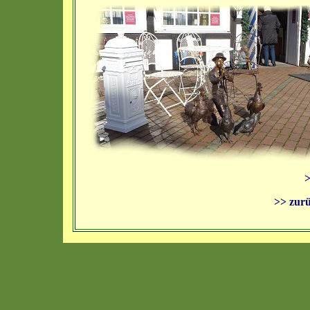
>
>> zurü