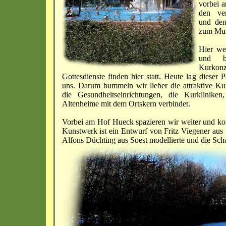
vorbei a
den ver
und den
zum Mus
Hier we
und b
Kurkonz
Gottesdienste finden hier statt. Heute lag dieser 
uns. Darum bummeln wir lieber die attraktive Ku
die Gesundheitseinrichtungen, die Kurkliniken
Altenheime mit dem Ortskern verbindet.
Vorbei am Hof Hueck spazieren wir weiter und ko
Kunstwerk ist ein Entwurf von Fritz Viegener aus 
Alfons Düchting aus Soest modellierte und die Sc